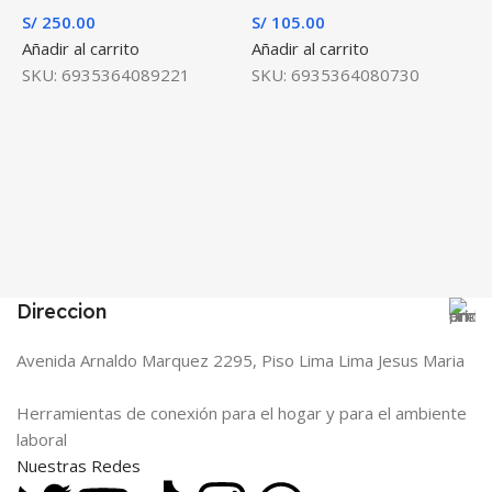
S/
250.00
S/
105.00
Añadir al carrito
Añadir al carrito
SKU:
6935364089221
SKU:
6935364080730
R
S
A
S
Direccion
Avenida Arnaldo Marquez 2295, Piso Lima Lima Jesus Maria
Herramientas de conexión para el hogar y para el ambiente
laboral
Nuestras Redes