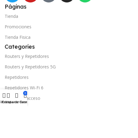
Páginas
Tienda
Promociones
Tienda Fisica
Categories
Routers y Repetidores
Routers y Repetidores 5G
Repetidores
Repetidores Wi-Fi 6
0
Puntos de acceso
Filtros
Comparar
Lista de deseos
Carrito
Puntos de Acceso Empresarial
Switch 10/100Mbps