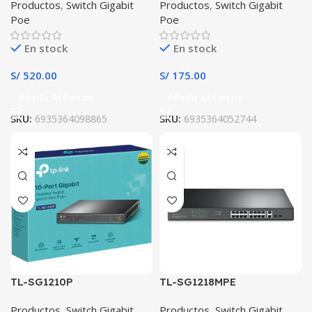
Productos
,
Switch Gigabit
Productos
,
Switch Gigabit
Poe
Poe
En stock
En stock
S/
520.00
S/
175.00
Añadir Al Carrito
Añadir Al Carrito
SKU:
6935364098865
SKU:
6935364052744
TL-SG1210P
TL-SG1218MPE
Productos
,
Switch Gigabit
Productos
,
Switch Gigabit