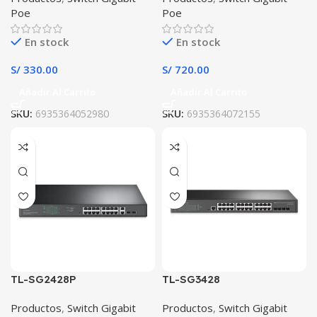
Poe
Poe
En stock
En stock
S/
330.00
S/
720.00
Añadir Al Carrito
Añadir Al Carrito
SKU:
6935364052980
SKU:
6935364072155
TL-SG2428P
TL-SG3428
Productos
,
Switch Gigabit
Productos
,
Switch Gigabit