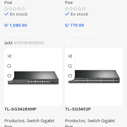
Poe
Poe
En stock
En stock
S/
1,080.00
S/
770.00
Añadir Al Carrito
Añadir Al Carrito
SKU:
6935364030650
TL-SG3428XMP
TL-SG3452P
Productos
,
Switch Gigabit
Productos
,
Switch Gigabit
Poe
Poe