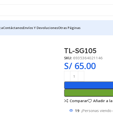
ca
Contáctanos
Envíos Y Devoluciones
Otras Páginas
TL-SG105
SKU:
6935364021146
S/
65.00
Comparar
Añadir a la
19
¡Personas viendo 