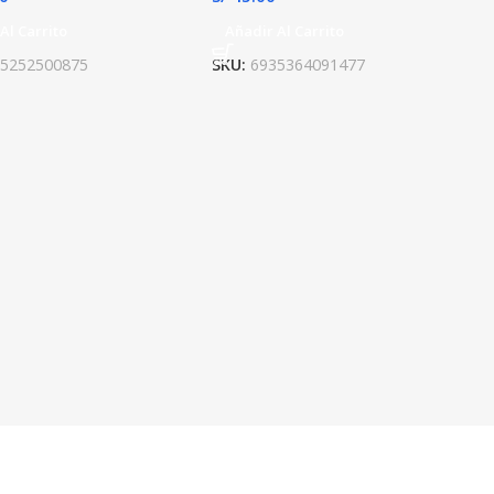
Al Carrito
Añadir Al Carrito
95252500875
SKU:
6935364091477