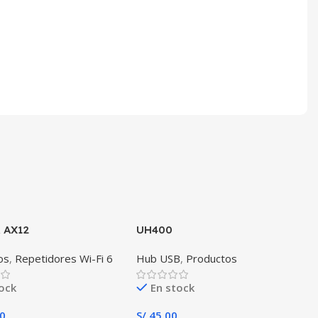
 AX12
UH400
os
,
Repetidores Wi-Fi 6
Hub USB
,
Productos
tock
En stock
0
S/
45.00