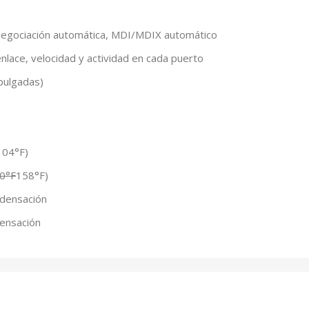
Negociación automática, MDI/MDIX automático
nlace, velocidad y actividad en cada puerto
pulgadas)
104°F)
40°F
158°F)
densación
ensación