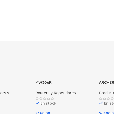
MW306R
ARCHER
ers y
Routers y Repetidores
Product
En stock
En s
S/
60.00
S/
190.0