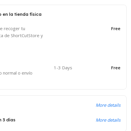
 en la tienda física
de recoger tu
Free
ica de ShortCutStore y
1-3 Days
Free
o normal o envío
More details
n 3 días
More details