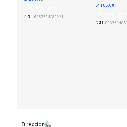
S/
105.00
Añadir Al Carrito
Añadir Al Carri
SKU:
6935364089221
SKU:
693536408
Direccion