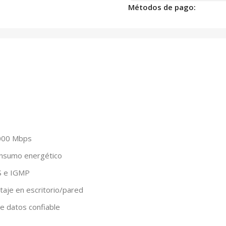
Métodos de pago:
1000 Mbps
onsumo energético
oS e IGMP
aje en escritorio/pared
de datos confiable