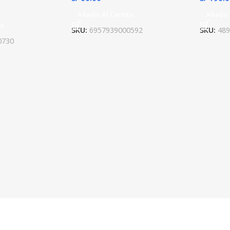
Añadir Al Carrito
Añadir 
to
SKU:
6957939000592
SKU:
48
0730