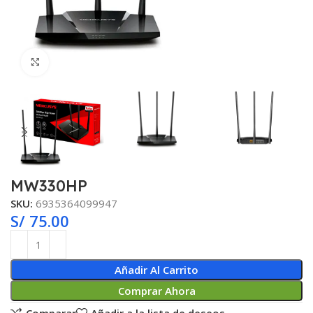
Clic para ampliar
MW330HP
SKU:
6935364099947
S/
75.00
Añadir Al Carrito
Comprar Ahora
Comparar
Añadir a la lista de deseos