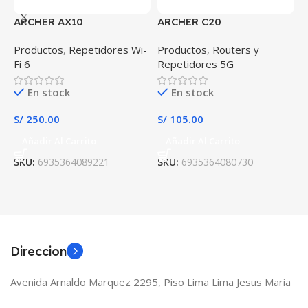
ARCHER AX10
ARCHER C20
Productos
,
Repetidores Wi-
Productos
,
Routers y
R
Fi 6
Repetidores 5G
En stock
En stock
S
S/
250.00
S/
105.00
Añadir Al Carrito
Añadir Al Carrito
S
SKU:
6935364089221
SKU:
6935364080730
Direccion
Avenida Arnaldo Marquez 2295, Piso Lima Lima Jesus Maria