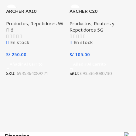
ARCHER AX10
ARCHER C20
Productos
,
Repetidores Wi-
Productos
,
Routers y
Fi 6
Repetidores 5G
En stock
En stock
S/
250.00
S/
105.00
Añadir Al Carrito
Añadir Al Carrito
SKU:
6935364089221
SKU:
6935364080730
R
S
S