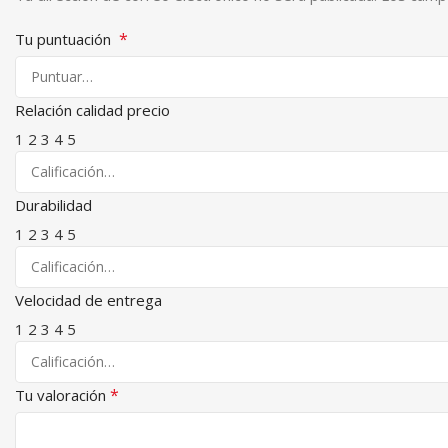
*
Tu puntuación
Relación calidad precio
1
2
3
4
5
Durabilidad
1
2
3
4
5
Velocidad de entrega
1
2
3
4
5
*
Tu valoración