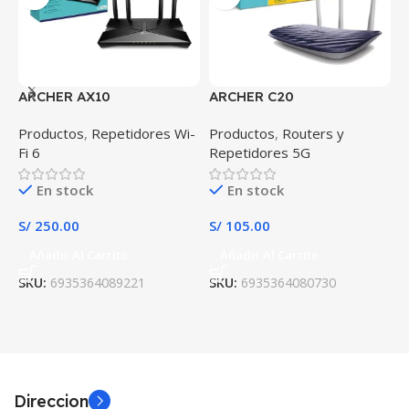
ARCHER AX10
ARCHER C20
Productos
,
Repetidores Wi-
Productos
,
Routers y
R
Fi 6
Repetidores 5G
En stock
En stock
S
S/
250.00
S/
105.00
Añadir Al Carrito
Añadir Al Carrito
S
SKU:
6935364089221
SKU:
6935364080730
Direccion