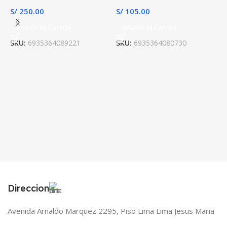
S/
250.00
S/
105.00
Añadir Al Carrito
Añadir Al Carrito
SKU:
6935364089221
SKU:
6935364080730
R
S
S
Direccion
Avenida Arnaldo Marquez 2295, Piso Lima Lima Jesus Maria