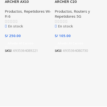
ARCHER AX10
ARCHER C20
Productos
,
Repetidores Wi-
Productos
,
Routers y
Fi 6
Repetidores 5G
En stock
En stock
S/
250.00
S/
105.00
Añadir Al Carrito
Añadir Al Carrito
SKU:
6935364089221
SKU:
6935364080730
R
S
S